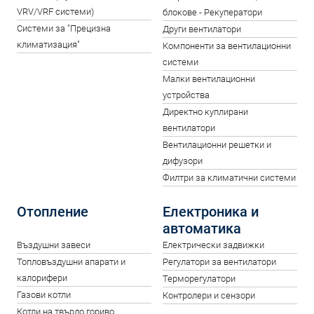
VRV/VRF системи)
блокове - Рекуператори
Системи за "Прецизна
Други вентилатори
климатизация"
Компоненти за вентилационни
системи
Малки вентилационни
устройства
Директно куплирани
вентилатори
Вентилационни решетки и
дифузори
Филтри за климатични системи
Отопление
Електроника и
автоматика
Въздушни завеси
Електрически задвижки
Топловъздушни апарати и
Регулатори за вентилатори
калорифери
Терморегулатори
Газови котли
Контролери и сензори
Котли на твърдо гориво