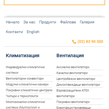
Начало
За нас
Продукти
Файлове
Галерия
Контакти
English
(02) 83 90 500
Климатизация
Вентилация
Индивидуални климатични
Аксиални вентилатори
системи
Канални вентилатори
Вентилаторни конвектори
Центробежни вентилатори
Модулни климатични камери
Димоотвеждащи вентилатори
Покривни климатични централи
Взривозащитени ATEX
Чилъри и термопомпи
вентилатори
Многозонални климатични
Покривни вентилатори
системи (Мултисплит и
Енерговъзстановяващи