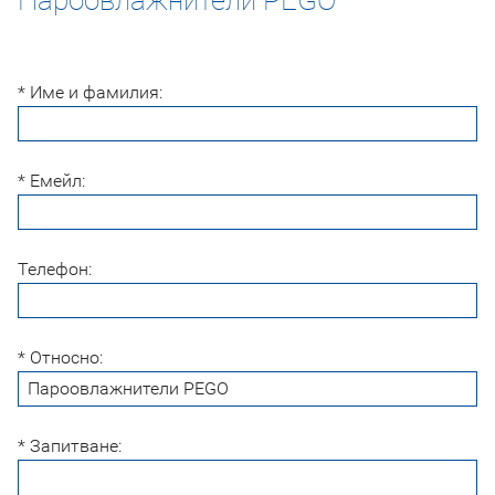
* Име и фамилия:
* Емейл:
Телефон:
* Относно:
* Запитване: