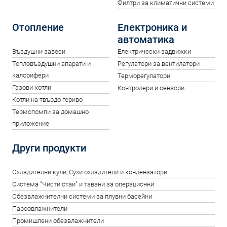
Филтри за климатични системи
Отопление
Електроника и
автоматика
Въздушни завеси
Електрически задвижки
Топловъздушни апарати и
Регулатори за вентилатори
калорифери
Терморегулатори
Газови котли
Контролери и сензори
Котли на твърдо гориво
Термопомпи за домашно
приложение
Други продукти
Oхладителни кули, Сухи охладители и кондензатори
Система "Чисти стаи" и тавани за операционни
Обезвлажнителни системи за плувни басейни
Пароовлажнители
Промишлени обезвлажнители