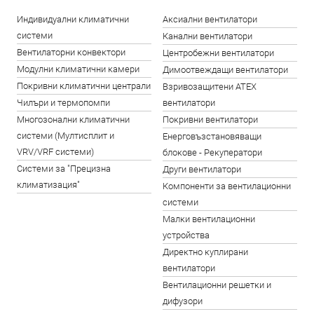
Индивидуални климатични
Аксиални вентилатори
системи
Канални вентилатори
Вентилаторни конвектори
Центробежни вентилатори
Модулни климатични камери
Димоотвеждащи вентилатори
Покривни климатични централи
Взривозащитени ATEX
Чилъри и термопомпи
вентилатори
Многозонални климатични
Покривни вентилатори
системи (Мултисплит и
Енерговъзстановяващи
VRV/VRF системи)
блокове - Рекуператори
Системи за "Прецизна
Други вентилатори
климатизация"
Компоненти за вентилационни
системи
Малки вентилационни
устройства
Директно куплирани
вентилатори
Вентилационни решетки и
дифузори