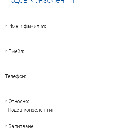
* Име и фамилия:
* Емейл:
Телефон:
* Относно:
* Запитване: