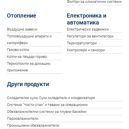
Филтри за климатични системи
Отопление
Електроника и
автоматика
Въздушни завеси
Електрически задвижки
Топловъздушни апарати и
Регулатори за вентилатори
калорифери
Терморегулатори
Газови котли
Контролери и сензори
Котли на твърдо гориво
Термопомпи за домашно
приложение
Други продукти
Oхладителни кули, Сухи охладители и кондензатори
Система "Чисти стаи" и тавани за операционни
Обезвлажнителни системи за плувни басейни
Пароовлажнители
Промишлени обезвлажнители