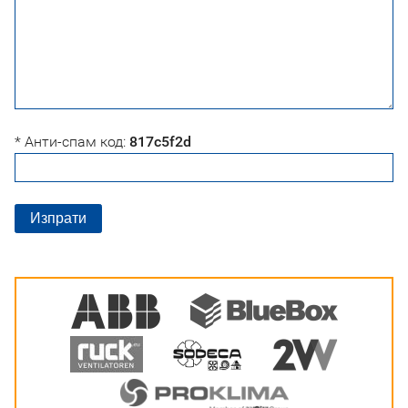
* Анти-спам код:
817c5f2d
Изпрати