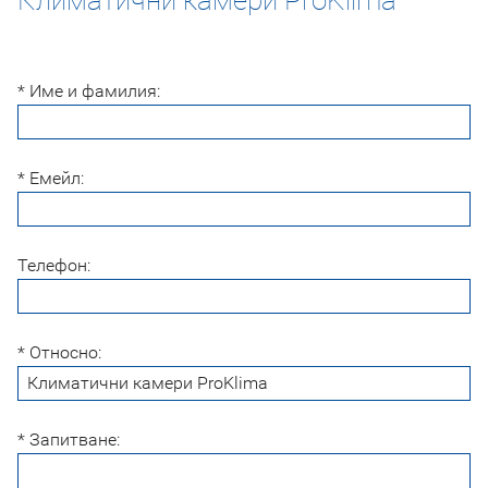
* Име и фамилия:
* Емейл:
Телефон:
* Относно:
* Запитване: