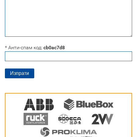
* Анти-спам код:
cb0ac7d8
Изпрати