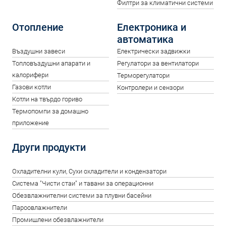
Филтри за климатични системи
Отопление
Електроника и
автоматика
Въздушни завеси
Електрически задвижки
Топловъздушни апарати и
Регулатори за вентилатори
калорифери
Терморегулатори
Газови котли
Контролери и сензори
Котли на твърдо гориво
Термопомпи за домашно
приложение
Други продукти
Oхладителни кули, Сухи охладители и кондензатори
Система "Чисти стаи" и тавани за операционни
Обезвлажнителни системи за плувни басейни
Пароовлажнители
Промишлени обезвлажнители