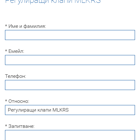
* Име и фамилия:
* Емейл:
Телефон:
* Относно:
* Запитване: