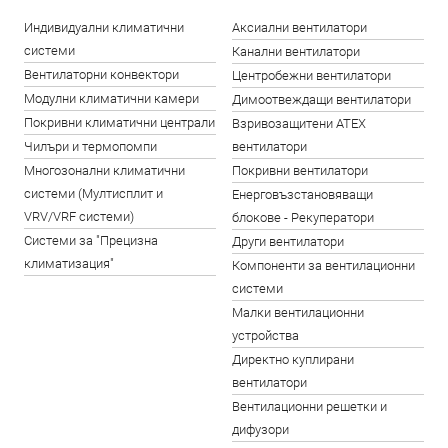
Индивидуални климатични
Аксиални вентилатори
системи
Канални вентилатори
Вентилаторни конвектори
Центробежни вентилатори
Модулни климатични камери
Димоотвеждащи вентилатори
Покривни климатични централи
Взривозащитени ATEX
Чилъри и термопомпи
вентилатори
Многозонални климатични
Покривни вентилатори
системи (Мултисплит и
Енерговъзстановяващи
VRV/VRF системи)
блокове - Рекуператори
Системи за "Прецизна
Други вентилатори
климатизация"
Компоненти за вентилационни
системи
Малки вентилационни
устройства
Директно куплирани
вентилатори
Вентилационни решетки и
дифузори