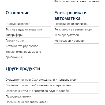
Филтри за климатични системи
Отопление
Електроника и
автоматика
Въздушни завеси
Електрически задвижки
Топловъздушни апарати и
Регулатори за вентилатори
калорифери
Терморегулатори
Газови котли
Контролери и сензори
Котли на твърдо гориво
Термопомпи за домашно
приложение
Други продукти
Oхладителни кули, Сухи охладители и кондензатори
Система "Чисти стаи" и тавани за операционни
Обезвлажнителни системи за плувни басейни
Пароовлажнители
Промишлени обезвлажнители