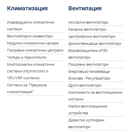
Климатизация
Вентилация
Индивидуални климатични
Аксиални вентилатори
системи
Канални вентилатори
Вентилаторни конвектори
Центробежни вентилатори
Модулни климатични камери
Димоотвеждащи вентилатори
Покривни климатични централи
Взривозащитени ATEX
Чилъри и термопомпи
вентилатори
Многозонални климатични
Покривни вентилатори
системи (Мултисплит и
Енерговъзстановяващи
VRV/VRF системи)
блокове - Рекуператори
Системи за "Прецизна
Други вентилатори
климатизация"
Компоненти за вентилационни
системи
Малки вентилационни
устройства
Директно куплирани
вентилатори