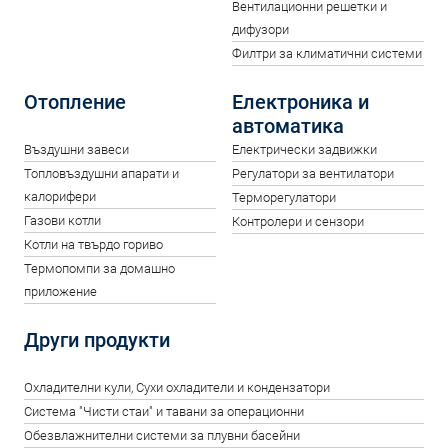
Вентилационни решетки и
дифузори
Филтри за климатични системи
Отопление
Електроника и
автоматика
Въздушни завеси
Електрически задвижки
Топловъздушни апарати и
Регулатори за вентилатори
калорифери
Терморегулатори
Газови котли
Контролери и сензори
Котли на твърдо гориво
Термопомпи за домашно
приложение
Други продукти
Oхладителни кули, Сухи охладители и кондензатори
Система "Чисти стаи" и тавани за операционни
Обезвлажнителни системи за плувни басейни