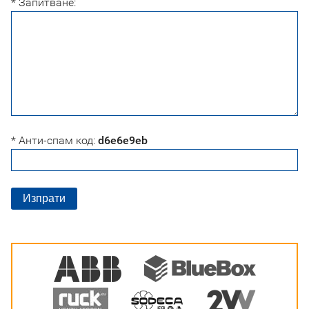
* Запитване:
* Анти-спам код:
d6e6e9eb
Изпрати