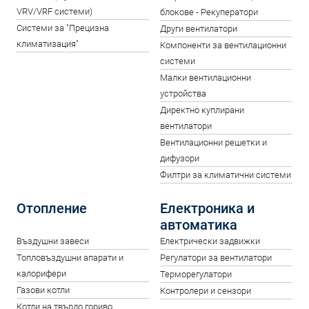
VRV/VRF системи)
блокове - Рекуператори
Системи за "Прецизна
Други вентилатори
климатизация"
Компоненти за вентилационни
системи
Малки вентилационни
устройства
Директно куплирани
вентилатори
Вентилационни решетки и
дифузори
Филтри за климатични системи
Отопление
Електроника и
автоматика
Въздушни завеси
Електрически задвижки
Топловъздушни апарати и
Регулатори за вентилатори
калорифери
Терморегулатори
Газови котли
Контролери и сензори
Котли на твърдо гориво