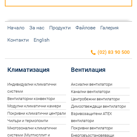
Начало
За нас
Продукти
Файлове
Галерия
Контакти
English
(02) 83 90 500
Климатизация
Вентилация
Индивидуални климатични
Аксиални вентилатори
системи
Канални вентилатори
Вентилаторни конвектори
Центробежни вентилатори
Модулни климатични камери
Димоотвеждащи вентилатори
Покривни климатични централи
Взривозащитени ATEX
Чилъри и термопомпи
вентилатори
Многозонални климатични
Покривни вентилатори
системи (Мултисплит и
Енерговъзстановяващи