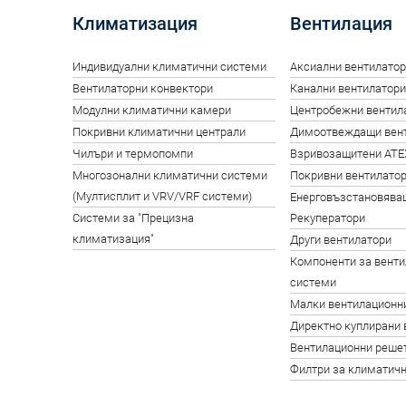
Климатизация
Вентилация
Индивидуални климатични системи
Аксиални вентилато
Вентилаторни конвектори
Канални вентилатори
Модулни климатични камери
Центробежни вентил
Покривни климатични централи
Димоотвеждащи вен
Чилъри и термопомпи
Взривозащитени ATE
Многозонални климатични системи
Покривни вентилато
(Мултисплит и VRV/VRF системи)
Енерговъзстановяващ
Системи за "Прецизна
Рекуператори
климатизация"
Други вентилатори
Компоненти за вент
системи
Малки вентилационни
Директно куплирани 
Вентилационни решет
Филтри за климатич