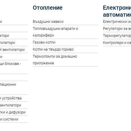
Отопление
Електрони
автомати
ри
Въздушни завеси
Електрически 
Топловъздушни апарати и
Регулатори за 
калорифери
атори
Терморегулато
Газови котли
тилатори
Контролери и с
Котли на твърдо гориво
X вентилатори
Термопомпи за домашно
ри
приложение
и блокове -
илационни
 устройства
вентилатори
ки и дифузори
ни системи