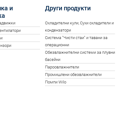
ка и
Други продукти
ка
задвижки
Oхладителни кули, Сухи охладители и
кондензатори
вентилатори
Система "Чисти стаи" и тавани за
ри
операционни
ензори
Обезвлажнителни системи за плувни
басейни
Пароовлажнители
Промишлени обезвлажнители
Помпи Wilo