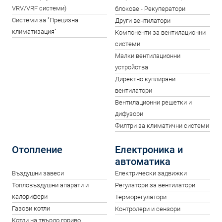
VRV/VRF системи)
блокове - Рекуператори
Системи за "Прецизна
Други вентилатори
климатизация"
Компоненти за вентилационни
системи
Малки вентилационни
устройства
Директно куплирани
вентилатори
Вентилационни решетки и
дифузори
Филтри за климатични системи
Отопление
Електроника и
автоматика
Въздушни завеси
Електрически задвижки
Топловъздушни апарати и
Регулатори за вентилатори
калорифери
Терморегулатори
Газови котли
Контролери и сензори
Котли на твърдо гориво