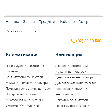
Начало
За нас
Продукти
Файлове
Галерия
Контакти
English
(02) 83 90 500
Климатизация
Вентилация
Индивидуални климатични
Аксиални вентилатори
системи
Канални вентилатори
Вентилаторни конвектори
Центробежни вентилатори
Модулни климатични камери
Димоотвеждащи вентилатори
Покривни климатични централи
Взривозащитени ATEX
Чилъри и термопомпи
вентилатори
Многозонални климатични
Покривни вентилатори
системи (Мултисплит и
Енерговъзстановяващи