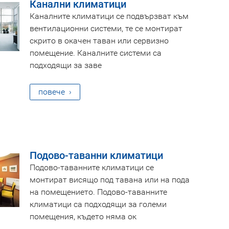
Канални климатици
Каналните климатици се подвързват към
вентилационни системи, те се монтират
скрито в окачен таван или сервизно
помещение. Каналните системи са
подходящи за заве
повече
Подoво-таванни климатици
Подово-таванните климатици се
монтират висящо под тавана или на пода
на помещението. Подово-таванните
климатици са подходящи за големи
помещения, където няма ок