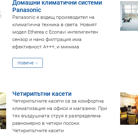
Домашни климатични системи
Panasonic
Panasonic e водещ производител на
климатична техника в света. Новият
модел Etherea с Econavi интелигентен
сензор и нано филтрация има
ефективност A+++, и минима
повече
Четирипътни касети
Четирипътните касети са за комфортна
климатизация на офиси и магазини. При
тях въздушната струя е разпределена
равномерно в четири посоки.
Четирипътните касети