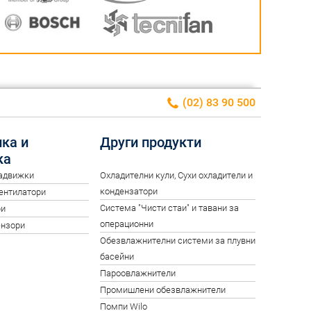
(02) 83 90 500
ка и
Други продукти
ка
задвижки
Oхладителни кули, Сухи охладители и
кондензатори
вентилатори
Система "Чисти стаи" и тавани за
ри
операционни
ензори
Обезвлажнителни системи за плувни
басейни
Пароовлажнители
Промишлени обезвлажнители
Помпи Wilo