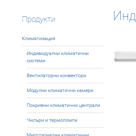
Инд
Продукти
Климатизация
Индивидуални климатични
системи
Вентилаторни конвектори
Модулни климатични камери
Покривни климатични централи
Чилъри и термопомпи
Многозонални климатични