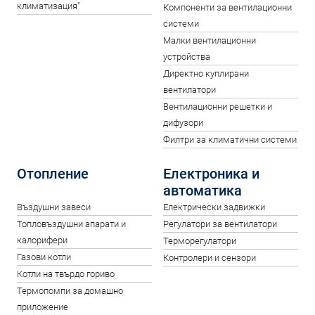
климатизация"
Компоненти за вентилационни
системи
Малки вентилационни
устройства
Директно куплирани
вентилатори
Вентилационни решетки и
дифузори
Филтри за климатични системи
Отопление
Електроника и
автоматика
Въздушни завеси
Електрически задвижки
Топловъздушни апарати и
Регулатори за вентилатори
калорифери
Терморегулатори
Газови котли
Контролери и сензори
Котли на твърдо гориво
Термопомпи за домашно
приложение