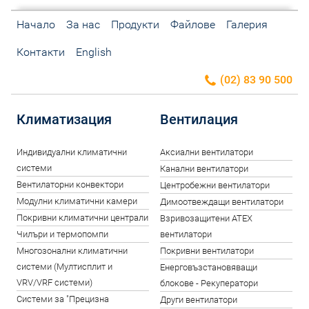
Начало
За нас
Продукти
Файлове
Галерия
Контакти
English
(02) 83 90 500
Климатизация
Вентилация
Индивидуални климатични
Аксиални вентилатори
системи
Канални вентилатори
Вентилаторни конвектори
Центробежни вентилатори
Модулни климатични камери
Димоотвеждащи вентилатори
Покривни климатични централи
Взривозащитени ATEX
Чилъри и термопомпи
вентилатори
Многозонални климатични
Покривни вентилатори
системи (Мултисплит и
Енерговъзстановяващи
VRV/VRF системи)
блокове - Рекуператори
Системи за "Прецизна
Други вентилатори