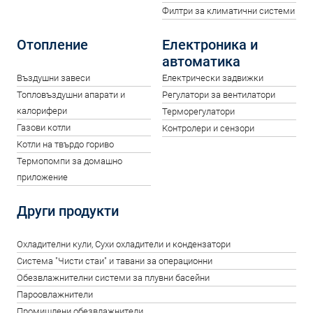
Филтри за климатични системи
Отопление
Електроника и
автоматика
Въздушни завеси
Електрически задвижки
Топловъздушни апарати и
Регулатори за вентилатори
калорифери
Терморегулатори
Газови котли
Контролери и сензори
Котли на твърдо гориво
Термопомпи за домашно
приложение
Други продукти
Oхладителни кули, Сухи охладители и кондензатори
Система "Чисти стаи" и тавани за операционни
Обезвлажнителни системи за плувни басейни
Пароовлажнители
Промишлени обезвлажнители