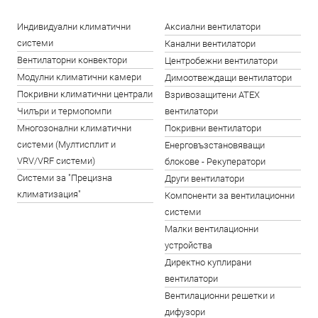
Индивидуални климатични
Аксиални вентилатори
системи
Канални вентилатори
Вентилаторни конвектори
Центробежни вентилатори
Модулни климатични камери
Димоотвеждащи вентилатори
Покривни климатични централи
Взривозащитени ATEX
Чилъри и термопомпи
вентилатори
Многозонални климатични
Покривни вентилатори
системи (Мултисплит и
Енерговъзстановяващи
VRV/VRF системи)
блокове - Рекуператори
Системи за "Прецизна
Други вентилатори
климатизация"
Компоненти за вентилационни
системи
Малки вентилационни
устройства
Директно куплирани
вентилатори
Вентилационни решетки и
дифузори