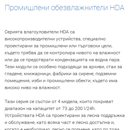
Промишлени обезвлажнители HDA
Серията влагоуловители HDA са
високопроизводителни устрийства, специално
проектирани за промишлени или търговски цели,
където трябва да се контролира нивото на влажност
или да се предотврати кондензацията на водна пара.
Тези модули са особено подходящи за архиви, стаи за
гладене, книжарници, фабрики за сирене, подземни
помещения, изби и промишлени обекти, където има
високо ниво на влажност.
Тази серия се състои от 4 модела, които покриват
диапазон на капацитет от 73 до 200 l/24h.
Устройствата HDA са проектирани за лесна поддръжка
и обслужване, като всяка част е лесно достъпна и,
когато е необходимо, лесно се подменя, като по този